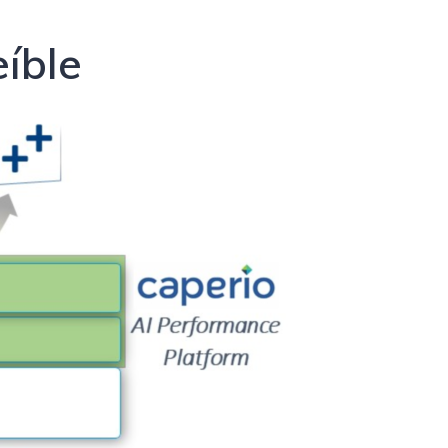
eíble