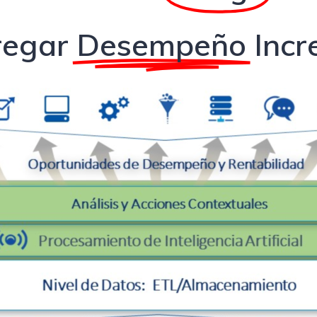
regar
Desempeño
Incr