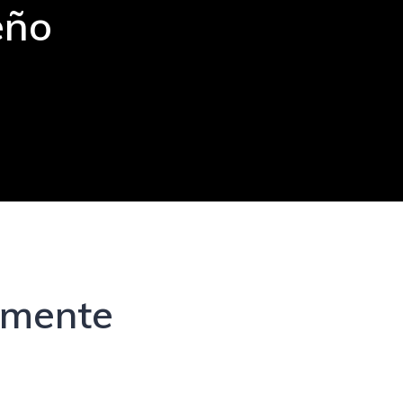
eño
emente