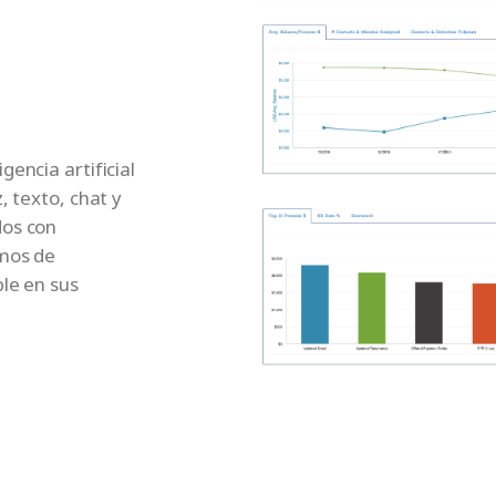
encia artificial
, texto, chat y
dos con
tmos de
le en sus