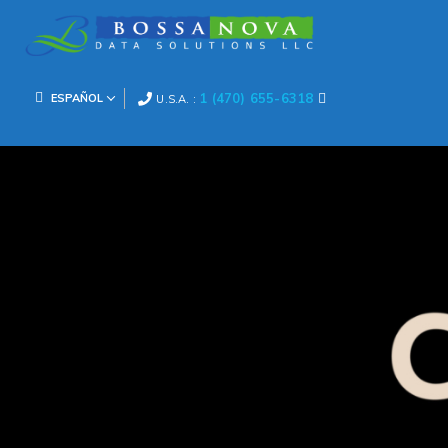
1 (470) 655-6318
ESPAÑOL
U.S.A. :