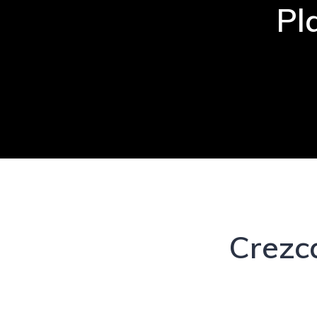
Pl
Crezc