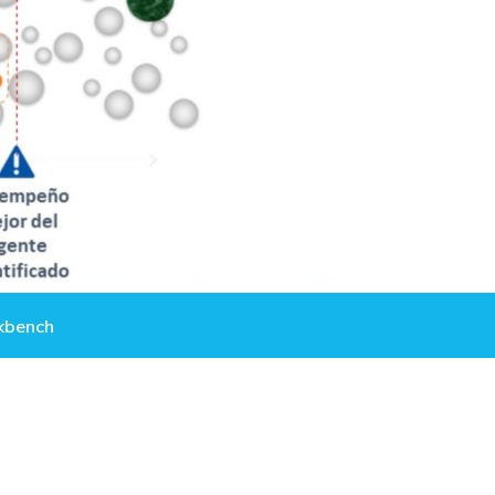
kbench